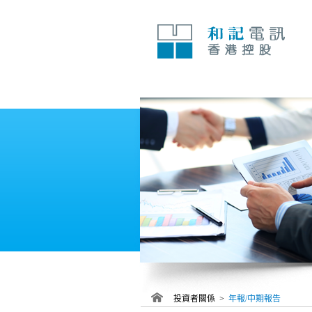
跳
至
內
容
投資者關係 >
年報/中期報告