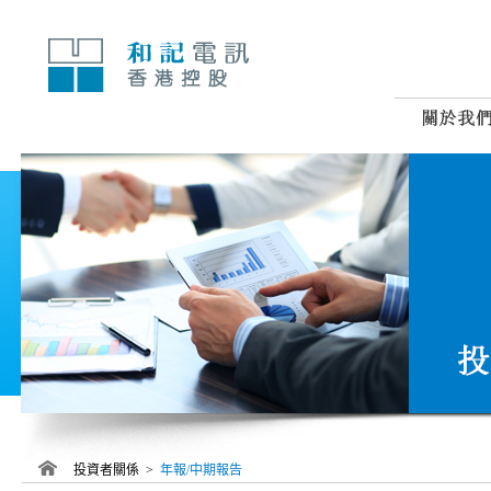
跳
至
內
容
投資者關係 >
年報/中期報告