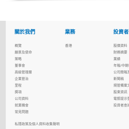
關於我們
業務
投資者
概覽
香港
股價資料
願景及使命
財務摘要
策略
業績
董事會
年報/中期
高級管理層
公司簡報
企業管治
新聞稿
里程
規管備案
獎項
股東資訊
公司資料
電郵提示
就業機會
投資者查
常見問題
私隱政策及個人資料收集聲明