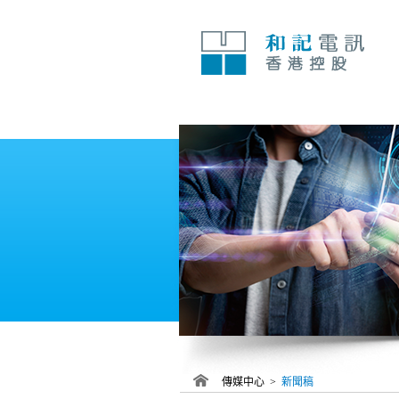
跳
至
內
容
傳媒中心 >
新聞稿