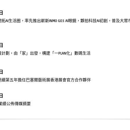
7日
拓AI生活圈，率先推出嶄新INMO GO3 AI眼鏡，夥拍科技AI初創，普及大
2日
費計劃，由「家」出發，構建「一PLAN化」數碼生活
4日
連續第五年擔任巴塞爾藝術展香港展會官方合作夥伴
9日
全年業績公佈傳媒摘要