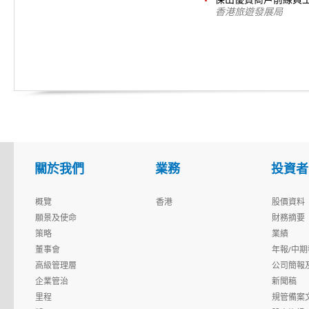
傑出優質商戶前線員工
香港旅遊發展局
關於我們
業務
投資者
概覽
香港
股價資料
願景及使命
財務摘要
策略
業績
董事會
年報/中期
高級管理層
公司簡報
企業管治
新聞稿
里程
規管備案