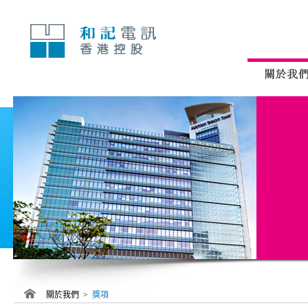
跳
至
內
容
關於我們 >
獎項