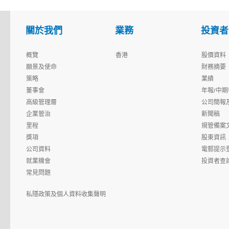
關於我們
業務
投資者
概覽
香港
股價資料
願景及使命
財務摘要
策略
業績
董事會
年報/中期
高級管理層
公司簡報
企業管治
新聞稿
里程
規管備案
獎項
股東資訊
公司資料
電郵提示
就業機會
投資者查
常見問題
私隱政策及個人資料收集聲明