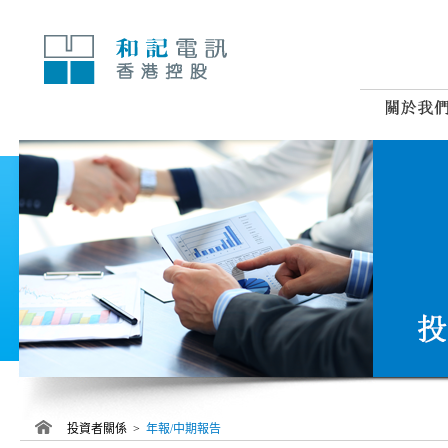
跳
至
內
容
投資者關係 >
年報/中期報告