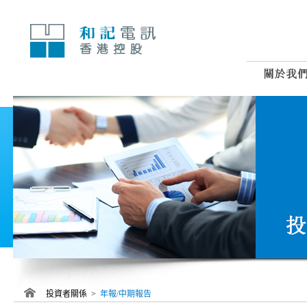
跳
至
內
容
投資者關係 >
年報/中期報告