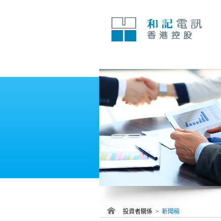
跳
至
內
容
投資者關係 >
新聞稿