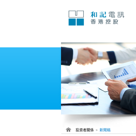
跳
至
內
容
投資者關係 >
新聞稿