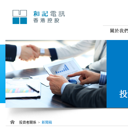
跳
至
內
容
投資者關係 >
新聞稿