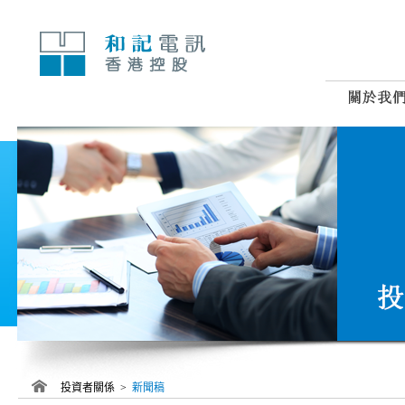
跳
至
內
容
投資者關係 >
新聞稿