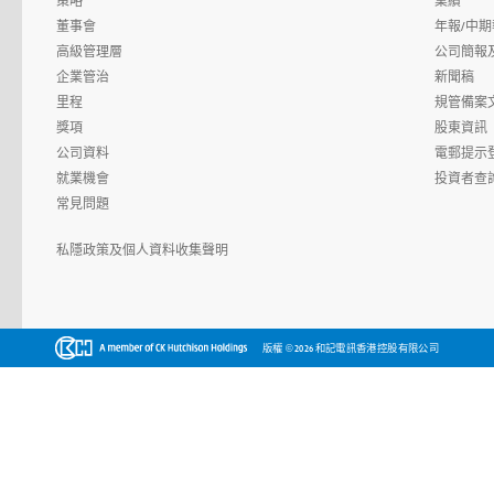
策略
業績
董事會
年報/中期
高級管理層
公司簡報
企業管治
新聞稿
里程
規管備案
獎項
股東資訊
公司資料
電郵提示
就業機會
投資者查
常見問題
私隱政策及個人資料收集聲明
©
版權
2026 和記電訊香港控股有限公司