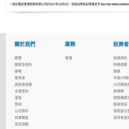
* 和記電訊香港控股有限公司於2017年10月3日，完成出售和記環電訊予 Asia Cube Global Communicati
關於我們
業務
投資者
概覽
香港
股價資料
願景及使命
財務摘要
策略
業績
董事會
年報/中期
高級管理層
公司簡報
企業管治
新聞稿
里程
規管備案
獎項
股東資訊
公司資料
電郵提示
就業機會
投資者查
常見問題