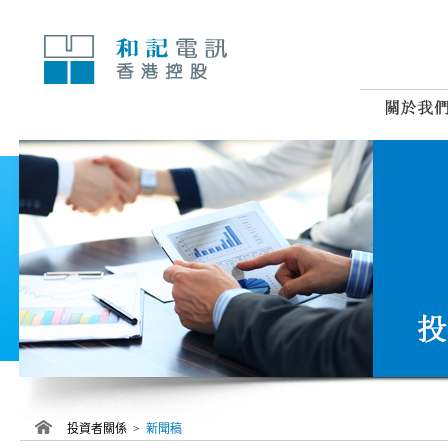
跳
至
內
容
投資者關係 >
新聞稿