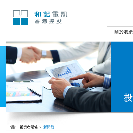
跳
至
內
容
投資者關係 >
新聞稿