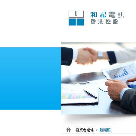
跳
至
內
容
投資者關係 >
新聞稿