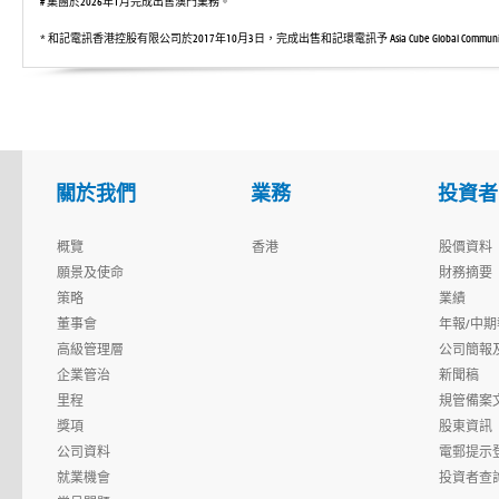
# 集團於2026年1月完成出售澳門業務。
* 和記電訊香港控股有限公司於2017年10月3日，完成出售和記環電訊予 Asia Cube Global Communicati
關於我們
業務
投資者
概覽
香港
股價資料
願景及使命
財務摘要
策略
業績
董事會
年報/中期
高級管理層
公司簡報
企業管治
新聞稿
里程
規管備案
獎項
股東資訊
公司資料
電郵提示
就業機會
投資者查