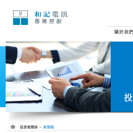
跳
至
內
容
投資者關係 >
新聞稿