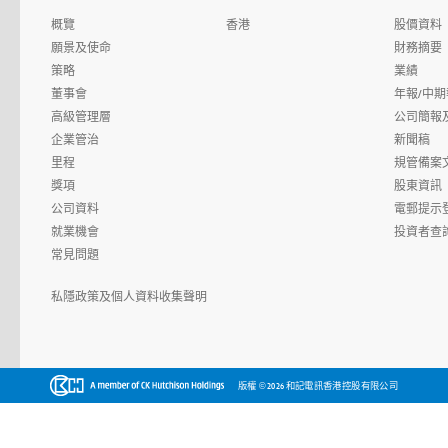
概覽
香港
股價資料
願景及使命
財務摘要
策略
業績
董事會
年報/中期
高級管理層
公司簡報
企業管治
新聞稿
里程
規管備案
獎項
股東資訊
公司資料
電郵提示
就業機會
投資者查
常見問題
私隱政策及個人資料收集聲明
©
版權
2026 和記電訊香港控股有限公司