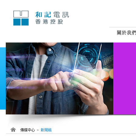
跳
至
內
容
傳媒中心 >
新聞稿