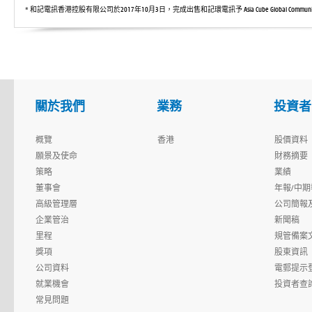
* 和記電訊香港控股有限公司於2017年10月3日，完成出售和記環電訊予 Asia Cube Global Communicati
關於我們
業務
投資者
概覽
香港
股價資料
願景及使命
財務摘要
策略
業績
董事會
年報/中期
高級管理層
公司簡報
企業管治
新聞稿
里程
規管備案
獎項
股東資訊
公司資料
電郵提示
就業機會
投資者查
常見問題