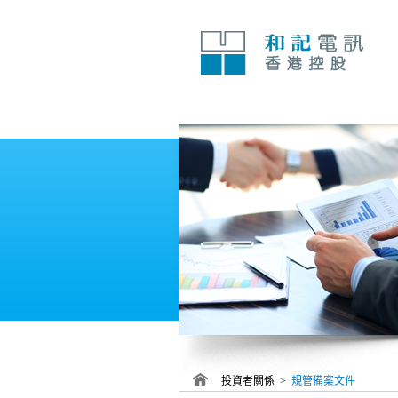
跳
至
內
容
投資者關係 >
規管備案文件