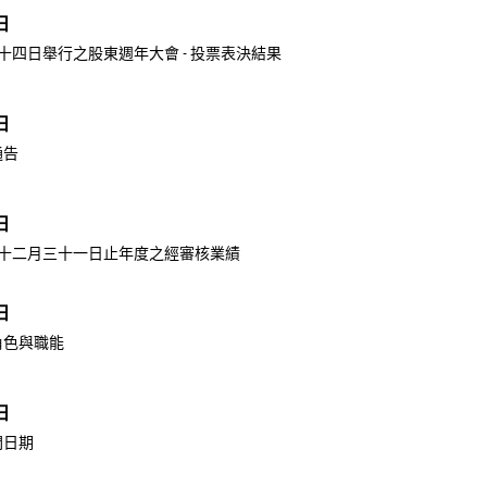
日
十四日舉行之股東週年大會 - 投票表決結果
日
通告
日
年十二月三十一日止年度之經審核業績
日
角色與職能
日
開日期