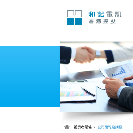
跳
至
內
容
投資者關係 >
公司簡報及講辭