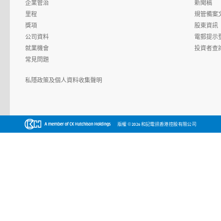
企業管治
新聞稿
里程
規管備案
獎項
股東資訊
公司資料
電郵提示
就業機會
投資者查
常見問題
私隱政策及個人資料收集聲明
©
版權
2026 和記電訊香港控股有限公司