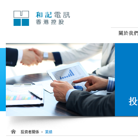
跳
至
內
容
投資者關係 >
業績